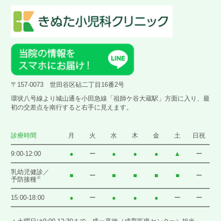
〒157-0073 世田谷区砧二丁目16番2号
環状八号線より城山通を小田急線「祖師ケ谷大蔵駅」方面に入り、
最
初の交差点を南行すると右手に見えます。
診療時間
月
火
水
木
金
土
日祝
9:00-12:00
●
ー
●
●
●
▲
ー
乳幼児健診／
■
ー
■
■
■
■
ー
※
予防接種
15:00-18:00
●
ー
●
●
●
ー
ー